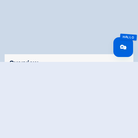
Overview
Walking time
02:00 h
Time Uphill
01:10 h
Time downhill
01:10 h
Route Length
7.2 km
altitude meters
199 hm
uphill
altitude meters
199 hm
downhill