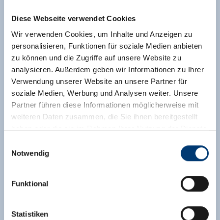
Diese Webseite verwendet Cookies
Wir verwenden Cookies, um Inhalte und Anzeigen zu
personalisieren, Funktionen für soziale Medien anbieten
zu können und die Zugriffe auf unsere Website zu
analysieren. Außerdem geben wir Informationen zu Ihrer
Verwendung unserer Website an unsere Partner für
soziale Medien, Werbung und Analysen weiter. Unsere
Partner führen diese Informationen möglicherweise mit
weiteren Daten zusammen, die Sie ihnen bereitgestellt
haben oder die sie im Rahmen Ihrer Nutzung der Dienste
gesammelt haben.
Einwilligungsauswahl
Notwendig
Medieninhaber & Herausgeber:
Zeller Bergbahnen Zillertal GmbH & Co KG
Funktional
Rohr 23// A-6280 Zell am Ziller
Tel: +43 5282 7165// info@zillertalarena.com
www.zillertalarena.com
Statistiken