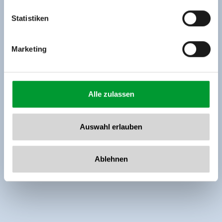
Tel: +43 5282 7165// info@zillertalarena.com
www.zillertalarena.com
Statistiken
Marketing
Alle zulassen
Auswahl erlauben
Ablehnen