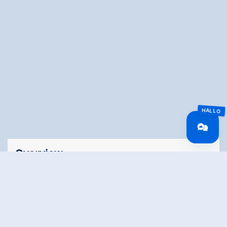
Overview
Route Length
4 km
Difficulty
Middle
altitude meters
20 hm
uphill
altitude meters