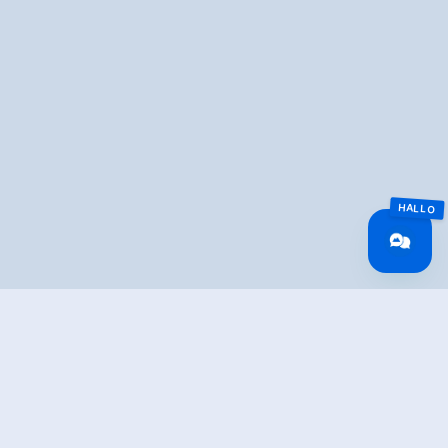
Overview
Walking time
06:00 h
Route Length
26.61 km