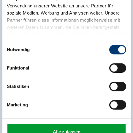
Verwendung unserer Website an unsere Partner für
soziale Medien, Werbung und Analysen weiter. Unsere
Partner führen diese Informationen möglicherweise mit
weiteren Daten zusammen, die Sie ihnen bereitgestellt
haben oder die sie im Rahmen Ihrer Nutzung der Dienste
gesammelt haben.
Einwilligungsauswahl
Notwendig
Medieninhaber & Herausgeber:
Zeller Bergbahnen Zillertal GmbH & Co KG
Funktional
Rohr 23// A-6280 Zell am Ziller
Tel: +43 5282 7165// info@zillertalarena.com
www.zillertalarena.com
Statistiken
Marketing
Alle zulassen