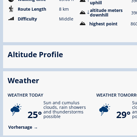
39
uphill
Route Length
8 km
altitude meters
39
downhill
Difficulty
Middle
highest point
86
Altitude Profile
Weather
WEATHER TODAY
WEATHER TOMOR
Sun and cumulus
S
clouds, rain showers
cl
25°
29°
and thunderstorms
an
possible
po
Vorhersage