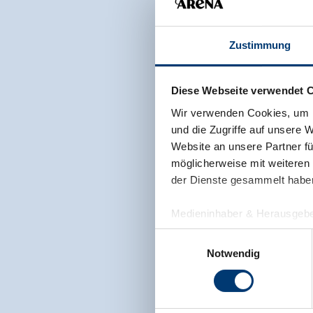
Zustimmung
Diese Webseite verwendet 
Wir verwenden Cookies, um I
und die Zugriffe auf unsere 
Website an unsere Partner fü
möglicherweise mit weiteren
der Dienste gesammelt habe
Medieninhaber & Herausgebe
Zeller Bergbahnen Zillert
Einwilligungsauswahl
Rohr 23// A-6280 Zell am Zill
Notwendig
Tel: +43 5282 7165// info@zi
www.zillertalarena.com