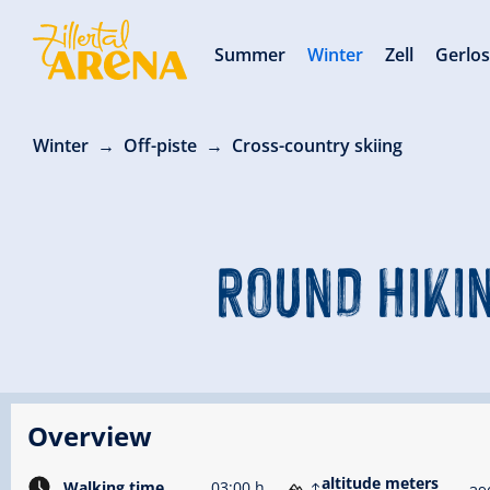
Summer
Winter
Zell
Gerlo
Winter
Off-piste
Cross-country skiing
ROUND HIKIN
Overview
altitude meters
Walking time
03:00 h