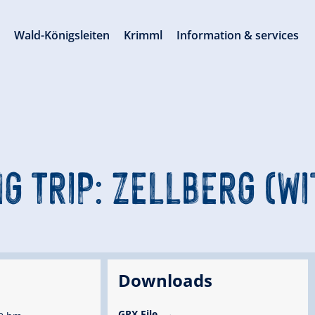
s
Wald-Königsleiten
Krimml
Information & services
G TRIP: ZELLBERG (W
Downloads
GPX File