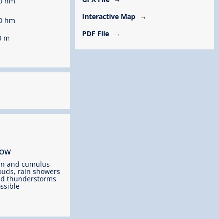
0 hm
Interactive Map
0 hm
PDF File
0 m
ROW
un and cumulus
ouds, rain showers
d thunderstorms
ssible