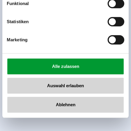
Funktional
Rohr 23// A-6280 Zell am Ziller
Tel: +43 5282 7165// info@zillertalarena.com
www.zillertalarena.com
Statistiken
Marketing
Alle zulassen
Auswahl erlauben
Ablehnen