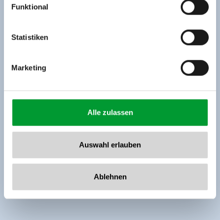
Funktional
Rohr 23// A-6280 Zell am Ziller
Tel: +43 5282 7165// info@zillertalarena.com
www.zillertalarena.com
Statistiken
Marketing
Alle zulassen
Auswahl erlauben
Ablehnen