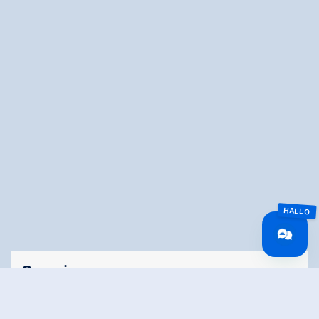
Overview
🅇
Route Length
0.8 km