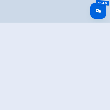
Overview
🅇
Route Length
4 km
Snowed
No
altitude meters
10 hm
uphill
highest point
590 m
Altitude Profile