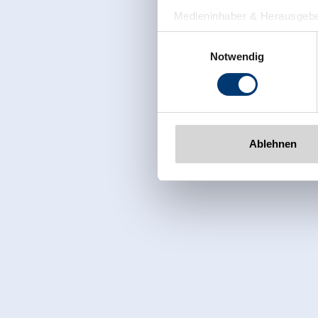
Medieninhaber & Herausgebe
Zeller Bergbahnen Zillert
Einwilligungsauswahl
Rohr 23// A-6280 Zell am Zill
Notwendig
Tel: +43 5282 7165// info@zi
www.zillertalarena.com
Ablehnen