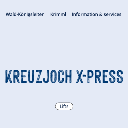
s
Wald-Königsleiten
Krimml
Information & services
KREUZJOCH X-PRESS
Lifts