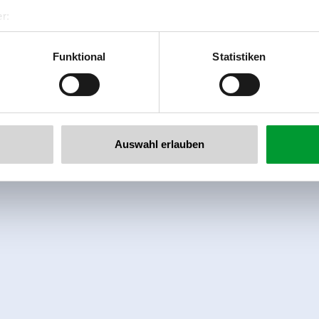
r:
al GmbH & Co KG
er
Funktional
Statistiken
llertalarena.com
Auswahl erlauben