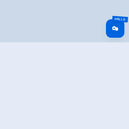
Overview
Walking time
03:02 h
Route Length
8.05 km
Difficulty
Middle
altitude meters
234 hm
uphill
altitude meters
921 hm
downhill