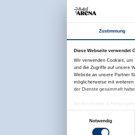
Zustimmung
Diese Webseite verwendet 
Wir verwenden Cookies, um I
und die Zugriffe auf unsere 
Website an unsere Partner fü
möglicherweise mit weiteren
der Dienste gesammelt habe
Medieninhaber & Herausgebe
Zeller Bergbahnen Zillert
Einwilligungsauswahl
Rohr 23// A-6280 Zell am Zill
Notwendig
Tel: +43 5282 7165// info@zi
www.zillertalarena.com