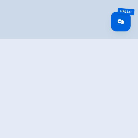
TION
even more fun!
king trail is located at the mountain station of the