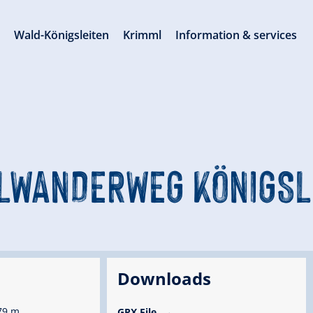
s
Wald-Königsleiten
Krimml
Information & services
LWANDERWEG KÖNIGSL
Downloads
79 m
GPX File