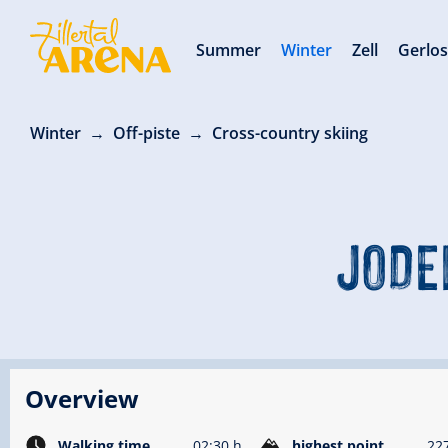
Summer
Winter
Zell
Gerlo
Winter
Off-piste
Cross-country skiing
JODE
Overview
Walking time
02:30 h
highest point
22