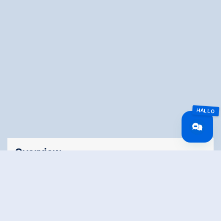
Overview
Route Length
26 km
Difficulty
Hard
Roundtrip
No
Duration
03:30 h