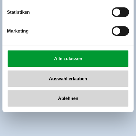
Tel: +43 5282 7165// info@zillertalarena.com
www.zillertalarena.com
Statistiken
Marketing
Alle zulassen
Auswahl erlauben
Ablehnen