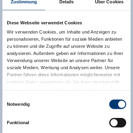
Zustimmung
Details
Über Cookies
Diese Webseite verwendet Cookies
Wir verwenden Cookies, um Inhalte und Anzeigen zu
personalisieren, Funktionen für soziale Medien anbieten
zu können und die Zugriffe auf unsere Website zu
analysieren. Außerdem geben wir Informationen zu Ihrer
Verwendung unserer Website an unsere Partner für
soziale Medien, Werbung und Analysen weiter. Unsere
Partner führen diese Informationen möglicherweise mit
weiteren Daten zusammen, die Sie ihnen bereitgestellt
haben oder die sie im Rahmen Ihrer Nutzung der Dienste
gesammelt haben.
Einwilligungsauswahl
Notwendig
Medieninhaber & Herausgeber:
Zeller Bergbahnen Zillertal GmbH & Co KG
Funktional
Rohr 23// A-6280 Zell am Ziller
Tel: +43 5282 7165// info@zillertalarena.com