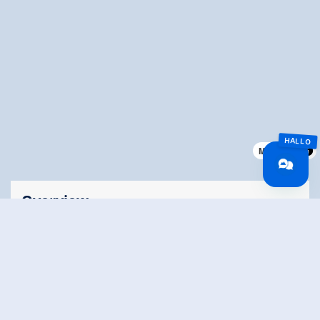
MapLibre
Overview
Walking time
01:30 h
Route Length
3 km
altitude meters
564 hm
uphill
highest point
1640 m