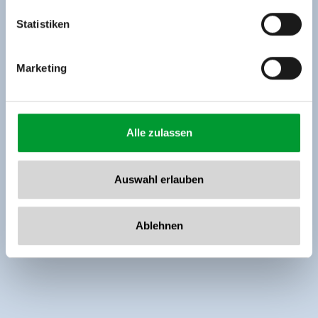
Tel: +43 5282 7165// info@zillertalarena.com
www.zillertalarena.com
Statistiken
Marketing
Alle zulassen
Auswahl erlauben
Ablehnen