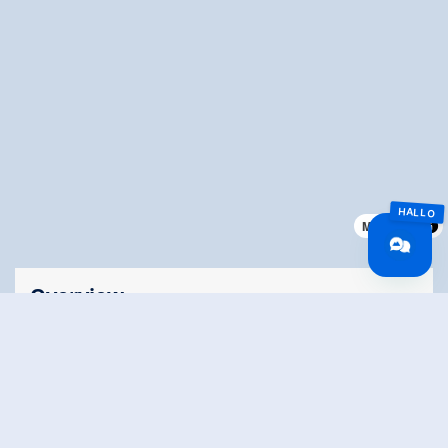
MapLibre
Overview
Walking time
00:30 h
Route Length
0.5 km
altitude meters
24 hm
uphill
altitude meters
24 hm