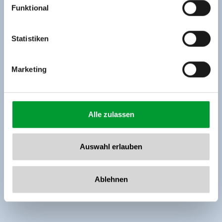
Funktional
Rohr 23// A-6280 Zell am Ziller
Tel: +43 5282 7165// info@zillertalarena.com
www.zillertalarena.com
Statistiken
Marketing
Alle zulassen
Auswahl erlauben
Ablehnen