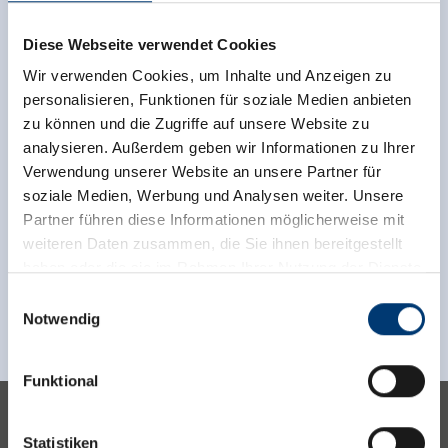
Diese Webseite verwendet Cookies
Wir verwenden Cookies, um Inhalte und Anzeigen zu
personalisieren, Funktionen für soziale Medien anbieten
zu können und die Zugriffe auf unsere Website zu
analysieren. Außerdem geben wir Informationen zu Ihrer
Verwendung unserer Website an unsere Partner für
soziale Medien, Werbung und Analysen weiter. Unsere
Partner führen diese Informationen möglicherweise mit
Sign up for the newsletter now!
weiteren Daten zusammen, die Sie ihnen bereitgestellt
haben oder die sie im Rahmen Ihrer Nutzung der Dienste
gesammelt haben.
register
Einwilligungsauswahl
Notwendig
Medieninhaber & Herausgeber:
Zeller Bergbahnen Zillertal GmbH & Co KG
Funktional
Rohr 23// A-6280 Zell am Ziller
Tel: +43 5282 7165// info@zillertalarena.com
www.zillertalarena.com
Statistiken