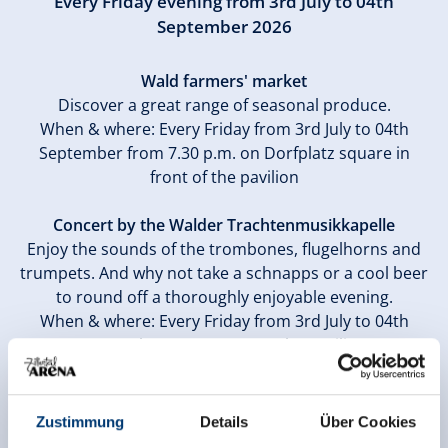
Every Friday evening from 3rd July to 04th
September 2026
Wald farmers' market
Discover a great range of seasonal produce.
When & where: Every Friday from 3rd July to 04th
September from 7.30 p.m. on Dorfplatz square in
front of the pavilion
Concert by the Walder Trachtenmusikkapelle
Enjoy the sounds of the trombones, flugelhorns and
trumpets. And why not take a schnapps or a cool beer
to round off a thoroughly enjoyable evening.
When & where: Every Friday from 3rd July to 04th
September at 8.00 p.m. at the pavilion
Some concerts also include singers, “Schuhplattler”
and other traditional folk dancers, etc.
Program for children!
Zustimmung
Details
Über Cookies