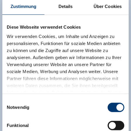
Zustimmung
Details
Über Cookies
show on map
more details
Diese Webseite verwendet Cookies
Wir verwenden Cookies, um Inhalte und Anzeigen zu
personalisieren, Funktionen für soziale Medien anbieten
zu können und die Zugriffe auf unsere Website zu
analysieren. Außerdem geben wir Informationen zu Ihrer
Verwendung unserer Website an unsere Partner für
soziale Medien, Werbung und Analysen weiter. Unsere
Partner führen diese Informationen möglicherweise mit
weiteren Daten zusammen, die Sie ihnen bereitgestellt
© Panorama Alm
haben oder die sie im Rahmen Ihrer Nutzung der Dienste
OPEN TODAY
gesammelt haben.
Einwilligungsauswahl
Panoramaalm, Bergrestaurant
Notwendig
Medieninhaber & Herausgeber:
Königsleiten
Zeller Bergbahnen Zillertal GmbH & Co KG
5742 Wald im Pinzgau
Funktional
Rohr 23// A-6280 Zell am Ziller