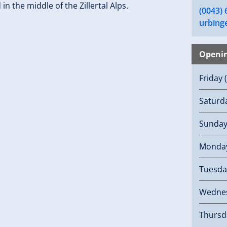
n the middle of the Zillertal Alps.
(0043)
urbing
Openi
Friday
Saturd
Sunda
Monda
Tuesda
Wedne
Thursd