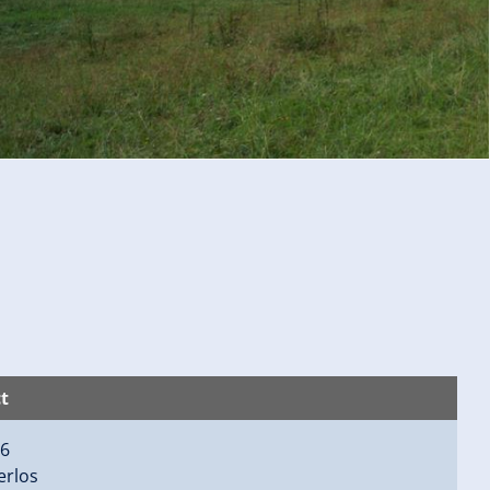
t
16
erlos