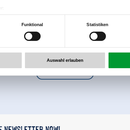
r:
al GmbH & Co KG
er
Funktional
Statistiken
llertalarena.com
Auswahl erlauben
back to overview
he newsletter now!