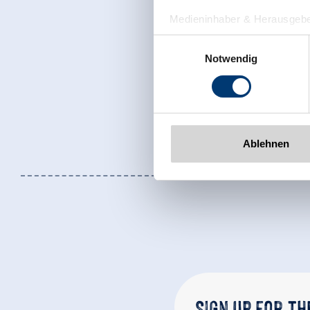
Medieninhaber & Herausgebe
Zeller Bergbahnen Zillert
Einwilligungsauswahl
Rohr 23// A-6280 Zell am Zill
Notwendig
Tel: +43 5282 7165// info@zi
www.zillertalarena.com
Ablehnen
Sign up for t