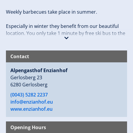
Weekly barbecues take place in summer.
Especially in winter they benefit from our beautiful
location. You only take 1 minute by free ski bus to the
middle station and back. Back to the inn, you can also
get on a 7 km prepared trail, which even the smallest
ones can handle.
Contact
Even in summer you can reach the countless leisure
Alpengasthof Enzianhof
and excursion possibilities by bus. This is free of
Gerlosberg 23
charge with the Zillertal Activcard.
6280 Gerlosberg
(0043) 5282 2237
info@enzianhof.eu
www.enzianhof.eu
Opening Hours