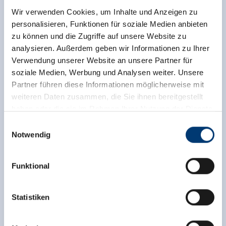
Links
Wir verwenden Cookies, um Inhalte und Anzeigen zu
personalisieren, Funktionen für soziale Medien anbieten
Homepage
zu können und die Zugriffe auf unsere Website zu
analysieren. Außerdem geben wir Informationen zu Ihrer
Verwendung unserer Website an unsere Partner für
soziale Medien, Werbung und Analysen weiter. Unsere
Partner führen diese Informationen möglicherweise mit
weiteren Daten zusammen, die Sie ihnen bereitgestellt
haben oder die sie im Rahmen Ihrer Nutzung der Dienste
gesammelt haben.
Einwilligungsauswahl
Notwendig
Medieninhaber & Herausgeber:
Zeller Bergbahnen Zillertal GmbH & Co KG
Funktional
Rohr 23// A-6280 Zell am Ziller
Tel: +43 5282 7165// info@zillertalarena.com
www.zillertalarena.com
Statistiken