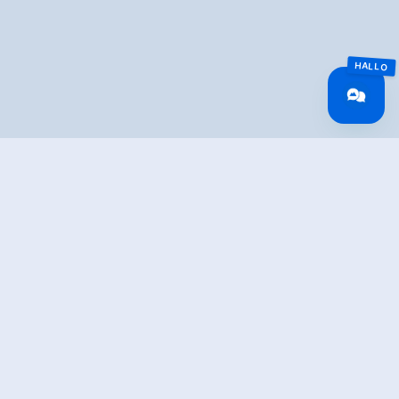
Overview
Walking time
05:00 h
Time Uphill
05:00 h
Route Length
16.1 km
Difficulty
Middle
altitude meters
1222 hm
uphill
highest point
2262 m