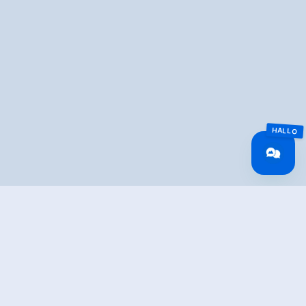
Overview
Walking time
05:00 h
Route Length
7 km
Difficulty
Middle