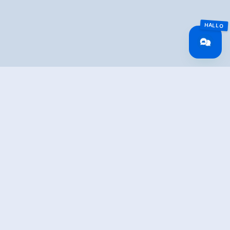
Overview
Walking time
01:30 h
Time Uphill
00:50 h
Time downhill
00:40 h
Route Length
5 km
altitude meters
165 hm
uphill
altitude meters
165 hm
downhill
highest point
1363 m