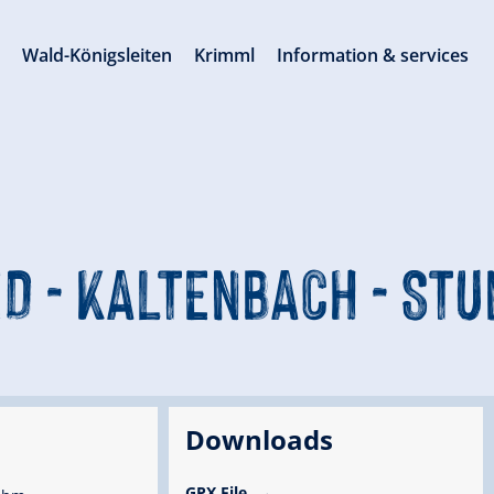
s
Wald-Königsleiten
Krimml
Information & services
ED - KALTENBACH - ST
Downloads
GPX File