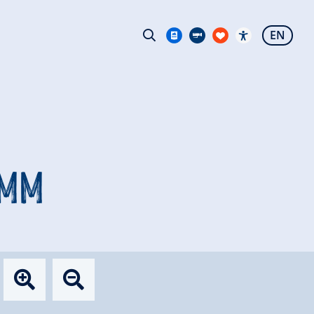
EN
UMM