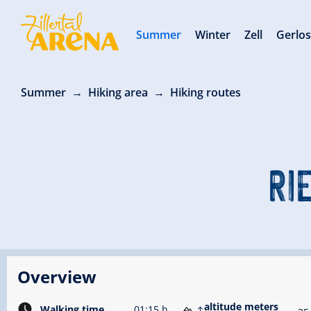
Summer
Winter
Zell
Gerlo
Summer
Hiking area
Hiking routes
RI
Overview
altitude meters
Walking time
01:15 h