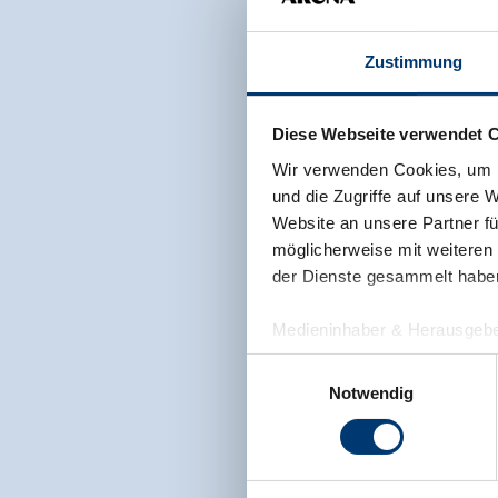
Zustimmung
Diese Webseite verwendet 
Wir verwenden Cookies, um I
und die Zugriffe auf unsere 
Website an unsere Partner fü
möglicherweise mit weiteren
der Dienste gesammelt habe
Medieninhaber & Herausgebe
Zeller Bergbahnen Zillert
Einwilligungsauswahl
Rohr 23// A-6280 Zell am Zill
Notwendig
Tel: +43 5282 7165// info@zi
www.zillertalarena.com