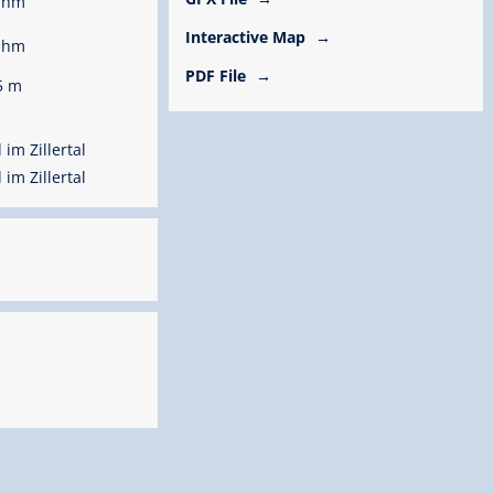
 hm
Interactive Map
 hm
PDF File
5 m
im Zillertal
im Zillertal