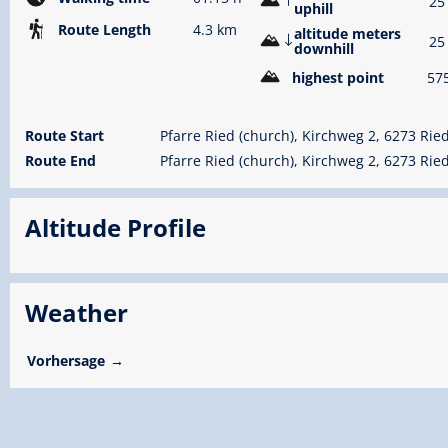
25
uphill
Route Length
4.3 km
altitude meters
25
downhill
highest point
57
Route Start
Pfarre Ried (church), Kirchweg 2, 6273 Ried 
Route End
Pfarre Ried (church), Kirchweg 2, 6273 Ried 
Altitude Profile
Weather
Vorhersage