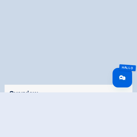
Overview
Walking time
00:35 h
Route Length
1.84 km
altitude meters
78 hm
uphill