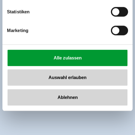
Tel: +43 5282 7165// info@zillertalarena.com
www.zillertalarena.com
Statistiken
Marketing
Alle zulassen
Auswahl erlauben
Ablehnen