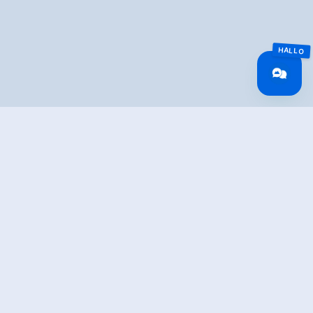
Overview
Walking time
01:00 h
Route Length
6 km
altitude meters
90 hm
uphill
altitude meters
90 hm
downhill
highest point
640 m