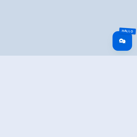
Overview
Walking time
06:40 h
Route Length
19.21 km
Difficulty
Middle
altitude meters
1268 hm
uphill
altitude meters
12 hm
downhill