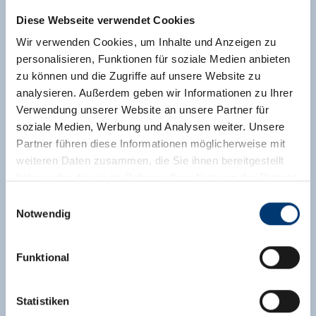
Diese Webseite verwendet Cookies
Wir verwenden Cookies, um Inhalte und Anzeigen zu
personalisieren, Funktionen für soziale Medien anbieten
zu können und die Zugriffe auf unsere Website zu
analysieren. Außerdem geben wir Informationen zu Ihrer
Verwendung unserer Website an unsere Partner für
soziale Medien, Werbung und Analysen weiter. Unsere
Partner führen diese Informationen möglicherweise mit
weiteren Daten zusammen, die Sie ihnen bereitgestellt
haben oder die sie im Rahmen Ihrer Nutzung der Dienste
gesammelt haben.
Einwilligungsauswahl
Notwendig
Medieninhaber & Herausgeber:
Zeller Bergbahnen Zillertal GmbH & Co KG
Funktional
Rohr 23// A-6280 Zell am Ziller
Tel: +43 5282 7165// info@zillertalarena.com
www.zillertalarena.com
Statistiken