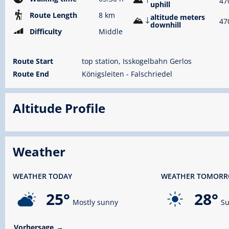
47
uphill
Route Length
8 km
altitude meters
47
downhill
Difficulty
Middle
Route Start
top station, Isskogelbahn Gerlos
Route End
Königsleiten - Falschriedel
Altitude Profile
Weather
WEATHER TODAY
WEATHER TOMOR
25°
28°
Mostly sunny
Su
Vorhersage