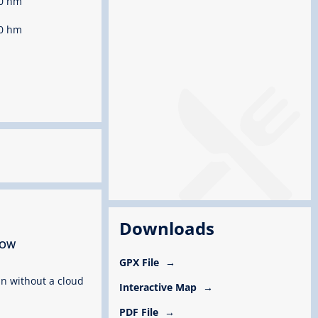
0 hm
0 hm
Downloads
ROW
GPX File
n without a cloud
Interactive Map
PDF File