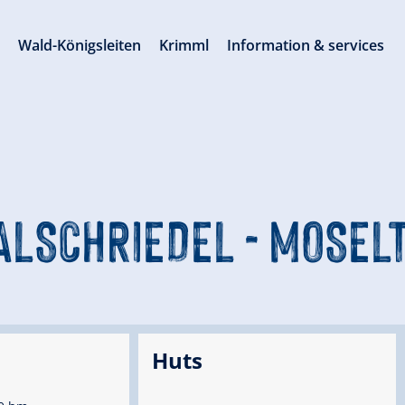
s
Wald-Königsleiten
Krimml
Information & services
FALSCHRIEDEL - MOSEL
Huts