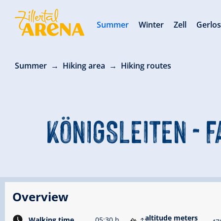
Summer
Winter
Zell
Gerlo
Summer
Hiking area
Hiking routes
KÖNIGSLEITEN - 
Overview
altitude meters
Walking time
05:30 h