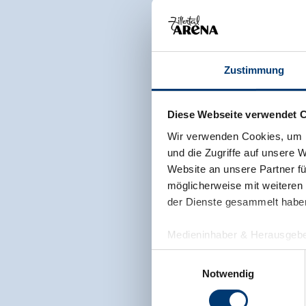
Zustimmung
Diese Webseite verwendet 
Wir verwenden Cookies, um I
und die Zugriffe auf unsere 
Website an unsere Partner fü
möglicherweise mit weiteren
der Dienste gesammelt habe
Medieninhaber & Herausgebe
Zeller Bergbahnen Zillert
Einwilligungsauswahl
Rohr 23// A-6280 Zell am Zill
Notwendig
Tel: +43 5282 7165// info@zi
www.zillertalarena.com