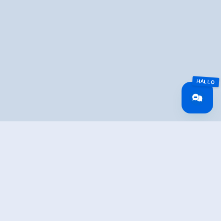
Overview
Walking time
02:00 h
Route Length
2 km