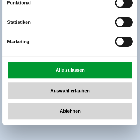
Funktional
Rohr 23// A-6280 Zell am Ziller
Tel: +43 5282 7165// info@zillertalarena.com
www.zillertalarena.com
Statistiken
Marketing
Alle zulassen
Auswahl erlauben
Ablehnen