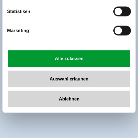
Tel: +43 5282 7165// info@zillertalarena.com
www.zillertalarena.com
Statistiken
Marketing
Alle zulassen
Auswahl erlauben
Ablehnen