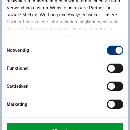
analysieren. Außerdem geben wir Informationen zu Ihrer
Verwendung unserer Website an unsere Partner für
soziale Medien, Werbung und Analysen weiter. Unsere
Partner führen diese Informationen möglicherweise mit
weiteren Daten zusammen, die Sie ihnen bereitgestellt
haben oder die sie im Rahmen Ihrer Nutzung der Dienste
gesammelt haben.
Einwilligungsauswahl
Notwendig
Medieninhaber & Herausgeber:
Zeller Bergbahnen Zillertal GmbH & Co KG
Funktional
Rohr 23// A-6280 Zell am Ziller
Tel: +43 5282 7165// info@zillertalarena.com
www.zillertalarena.com
Statistiken
Marketing