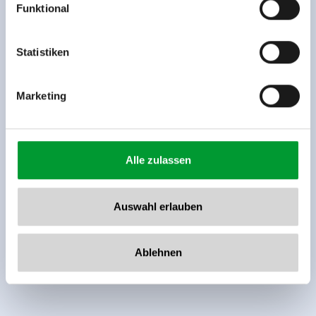
Funktional
Rohr 23// A-6280 Zell am Ziller
Tel: +43 5282 7165// info@zillertalarena.com
www.zillertalarena.com
Statistiken
Marketing
Alle zulassen
Auswahl erlauben
Ablehnen