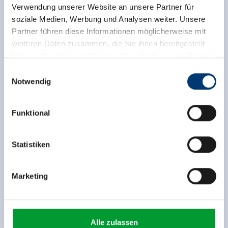
Verwendung unserer Website an unsere Partner für
soziale Medien, Werbung und Analysen weiter. Unsere
Partner führen diese Informationen möglicherweise mit
weiteren Daten zusammen, die Sie ihnen bereitgestellt
haben oder die sie im Rahmen Ihrer Nutzung der Dienste
gesammelt haben.
Einwilligungsauswahl
Notwendig
Medieninhaber & Herausgeber:
Zeller Bergbahnen Zillertal GmbH & Co KG
Funktional
Rohr 23// A-6280 Zell am Ziller
Tel: +43 5282 7165// info@zillertalarena.com
www.zillertalarena.com
Statistiken
Marketing
Alle zulassen