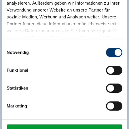
analysieren. Außerdem geben wir Informationen zu Ihrer
Verwendung unserer Website an unsere Partner für
soziale Medien, Werbung und Analysen weiter. Unsere
Partner führen diese Informationen möglicherweise mit
weiteren Daten zusammen, die Sie ihnen bereitgestellt
haben oder die sie im Rahmen Ihrer Nutzung der Dienste
gesammelt haben.
Einwilligungsauswahl
Notwendig
Medieninhaber & Herausgeber:
Zeller Bergbahnen Zillertal GmbH & Co KG
Funktional
Rohr 23// A-6280 Zell am Ziller
Tel: +43 5282 7165// info@zillertalarena.com
www.zillertalarena.com
Statistiken
Marketing