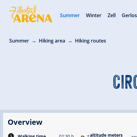
Summer
Winter
Zell
Gerlo
Summer
Hiking area
Hiking routes
CIR
Overview
altitude meters
Walking time
02:30 h