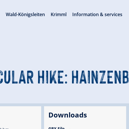
s
Wald-Königsleiten
Krimml
Information & services
CULAR HIKE: HAINZEN
Downloads
GPX File