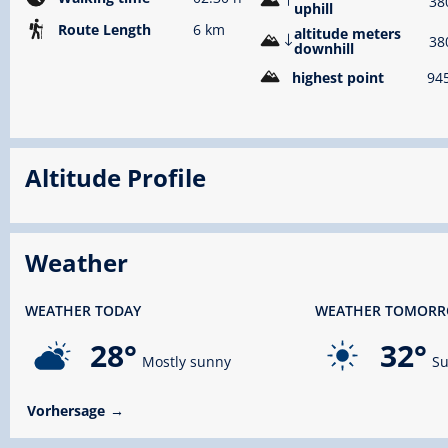
38
uphill
Route Length
6 km
altitude meters
38
downhill
highest point
94
Altitude Profile
Weather
WEATHER TODAY
WEATHER TOMOR
28°
32°
Mostly sunny
Su
Vorhersage