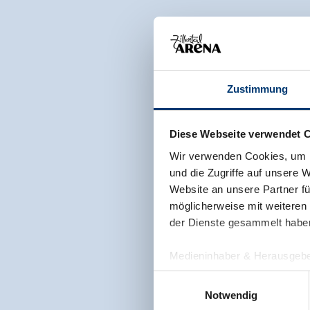
Zustimmung
Diese Webseite verwendet 
Wir verwenden Cookies, um I
und die Zugriffe auf unsere 
Website an unsere Partner fü
möglicherweise mit weiteren
der Dienste gesammelt habe
Medieninhaber & Herausgebe
Zeller Bergbahnen Zillert
Einwilligungsauswahl
Rohr 23// A-6280 Zell am Zill
Notwendig
Tel: +43 5282 7165// info@zi