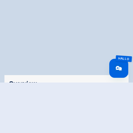
Overview
Walking time
01:30 h
Route Length
3 km
altitude meters
564 hm
uphill
highest point
1640 m