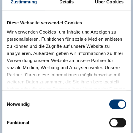
Zustimmung
Details
Über Cookies
Diese Webseite verwendet Cookies
Wir verwenden Cookies, um Inhalte und Anzeigen zu
personalisieren, Funktionen für soziale Medien anbieten
zu können und die Zugriffe auf unsere Website zu
analysieren. Außerdem geben wir Informationen zu Ihrer
Verwendung unserer Website an unsere Partner für
soziale Medien, Werbung und Analysen weiter. Unsere
Partner führen diese Informationen möglicherweise mit
weiteren Daten zusammen, die Sie ihnen bereitgestellt
haben oder die sie im Rahmen Ihrer Nutzung der Dienste
gesammelt haben.
Einwilligungsauswahl
Notwendig
Medieninhaber & Herausgeber:
Zeller Bergbahnen Zillertal GmbH & Co KG
Funktional
Rohr 23// A-6280 Zell am Ziller
Tel: +43 5282 7165// info@zillertalarena.com