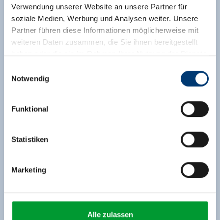
Verwendung unserer Website an unsere Partner für
soziale Medien, Werbung und Analysen weiter. Unsere
Partner führen diese Informationen möglicherweise mit
weiteren Daten zusammen, die Sie ihnen bereitgestellt
haben oder die sie im Rahmen Ihrer Nutzung der Dienste
gesammelt haben.
Einwilligungsauswahl
Notwendig
Medieninhaber & Herausgeber:
Zeller Bergbahnen Zillertal GmbH & Co KG
Funktional
Rohr 23// A-6280 Zell am Ziller
Tel: +43 5282 7165// info@zillertalarena.com
www.zillertalarena.com
Statistiken
Marketing
Alle zulassen