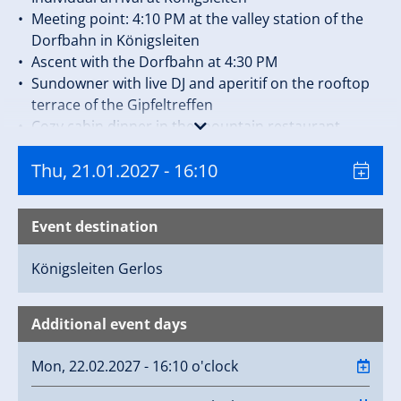
Meeting point: 4:10 PM at the valley station of the
Dorfbahn in Königsleiten
Ascent with the Dorfbahn at 4:30 PM
Sundowner with live DJ and aperitif on the rooftop
terrace of the Gipfeltreffen
Cozy cabin dinner in the mountain restaurant
Gipfeltreffen
Thu, 21.01.2027
- 16:10
Ascent to the summit cross (approx. 10 min.) and
then descent towards Gerlos to the valley station
Fussalm X-Press
Event destination
Shuttle service from Gerlos (valley station Fussalm
X-Press) to Königsleiten (valley station Dorfbahn).
Königsleiten
Gerlos
Arrival approx. 9:00 PM.
Price per person: € 95,-
Additional event days
NOTES & REQUIREMENTS:
Mon, 22.02.2027 - 16:10 o'clock