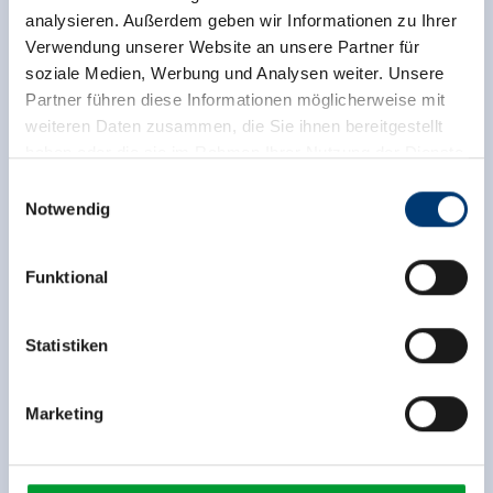
analysieren. Außerdem geben wir Informationen zu Ihrer
Verwendung unserer Website an unsere Partner für
soziale Medien, Werbung und Analysen weiter. Unsere
Partner führen diese Informationen möglicherweise mit
weiteren Daten zusammen, die Sie ihnen bereitgestellt
haben oder die sie im Rahmen Ihrer Nutzung der Dienste
gesammelt haben.
Einwilligungsauswahl
Notwendig
Medieninhaber & Herausgeber:
Zeller Bergbahnen Zillertal GmbH & Co KG
Funktional
Rohr 23// A-6280 Zell am Ziller
Tel: +43 5282 7165// info@zillertalarena.com
www.zillertalarena.com
Statistiken
Marketing