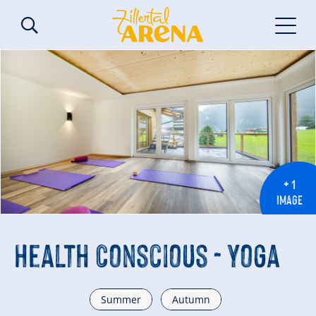
+ 1
IMAGE
Health Conscious - Yoga
Summer
Autumn