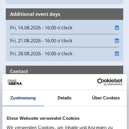
Additional event days
Fri, 14.08.2026 - 16:00 o'clock
Fri, 21.08.2026 - 16:00 o'clock
Fri, 28.08.2026 - 16:00 o'clock
Contact
Hotel Post Krimml GmbH
Oberkrimml 18
Zustimmung
Details
Über Cookies
5743 Krimml
+43 6564 7358
info@hotelpost-krimml.at
Diese Webseite verwendet Cookies
www.hotelpost-krimml.at
Wir verwenden Cookies, um Inhalte und Anzeigen zu