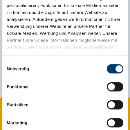
personalisieren, Funktionen für soziale Medien anbieten
zu können und die Zugriffe auf unsere Website zu
analysieren. Außerdem geben wir Informationen zu Ihrer
back to overview
Verwendung unserer Website an unsere Partner für
soziale Medien, Werbung und Analysen weiter. Unsere
Partner führen diese Informationen möglicherweise mit
weiteren Daten zusammen, die Sie ihnen bereitgestellt
haben oder die sie im Rahmen Ihrer Nutzung der Dienste
Sign up for the newsletter now!
gesammelt haben.
Einwilligungsauswahl
Notwendig
register
Medieninhaber & Herausgeber:
Zeller Bergbahnen Zillertal GmbH & Co KG
Funktional
Rohr 23// A-6280 Zell am Ziller
Tel: +43 5282 7165// info@zillertalarena.com
www.zillertalarena.com
Statistiken
Marketing