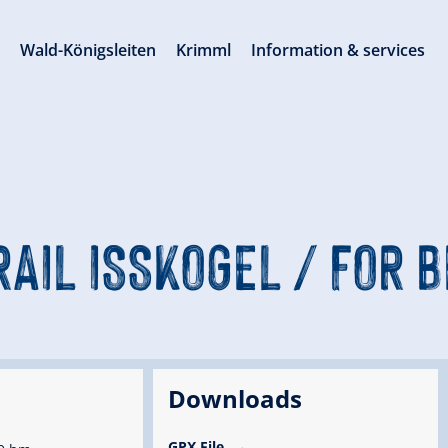
s
Wald-Königsleiten
Krimml
Information & services
RAIL ISSKOGEL / FOR 
Downloads
GPX File