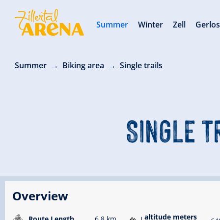
Summer
Winter
Zell
Gerlo
Summer
Biking area
Single trails
SINGLE T
Overview
altitude meters
Route Length
6.8 km