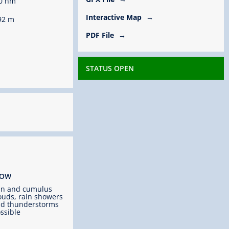
0 hm
Interactive Map
92 m
PDF File
STATUS OPEN
ROW
un and cumulus
ouds, rain showers
d thunderstorms
ssible