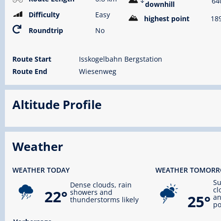
64
downhill
Difficulty
Easy
highest point
18
Roundtrip
No
Route Start
Isskogelbahn Bergstation
Route End
Wiesenweg
Altitude Profile
Weather
WEATHER TODAY
WEATHER TOMOR
S
Dense clouds, rain
cl
22°
showers and
25°
an
thunderstorms likely
po