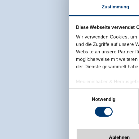
Zustimmung
Diese Webseite verwendet 
Wir verwenden Cookies, um I
und die Zugriffe auf unsere 
Website an unsere Partner fü
möglicherweise mit weiteren
der Dienste gesammelt habe
Medieninhaber & Herausgebe
Zeller Bergbahnen Zillert
Einwilligungsauswahl
Rohr 23// A-6280 Zell am Zill
Notwendig
Tel: +43 5282 7165// info@zi
www.zillertalarena.com
Ablehnen