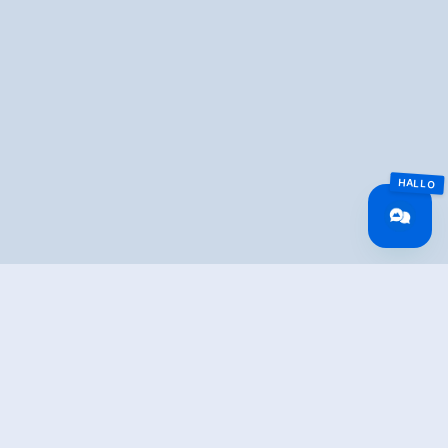
Overview
Walking time
01:00 h
Route Length
3.5 km
altitude meters
10 hm
uphill