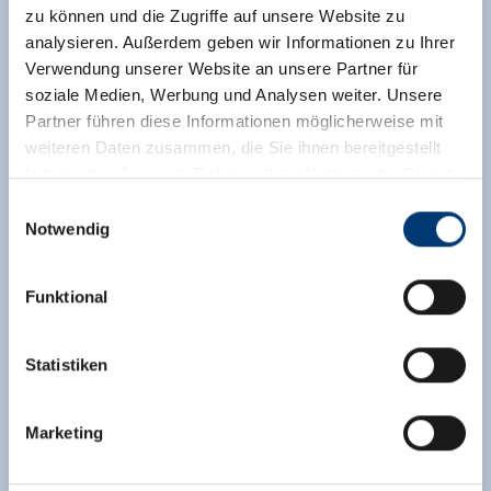
zu können und die Zugriffe auf unsere Website zu
analysieren. Außerdem geben wir Informationen zu Ihrer
Verwendung unserer Website an unsere Partner für
soziale Medien, Werbung und Analysen weiter. Unsere
Partner führen diese Informationen möglicherweise mit
weiteren Daten zusammen, die Sie ihnen bereitgestellt
haben oder die sie im Rahmen Ihrer Nutzung der Dienste
gesammelt haben.
Einwilligungsauswahl
Notwendig
Medieninhaber & Herausgeber:
Zeller Bergbahnen Zillertal GmbH & Co KG
Funktional
Rohr 23// A-6280 Zell am Ziller
Tel: +43 5282 7165// info@zillertalarena.com
www.zillertalarena.com
Statistiken
Marketing