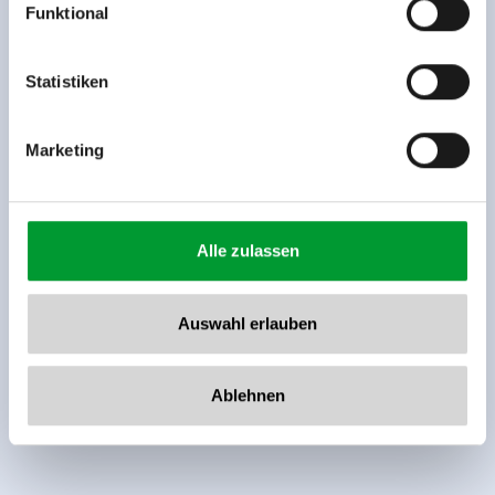
Funktional
Rohr 23// A-6280 Zell am Ziller
Tel: +43 5282 7165// info@zillertalarena.com
www.zillertalarena.com
Statistiken
Marketing
Alle zulassen
Auswahl erlauben
Ablehnen