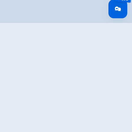
Overview
Walking time
04:04 h
Route Length
9.42 km
Difficulty
Hard
altitude meters
1074 hm
uphill
altitude meters
66 hm
downhill
highest point
2460 m
Route Start
Barrier entrance Salzach valley
Route End