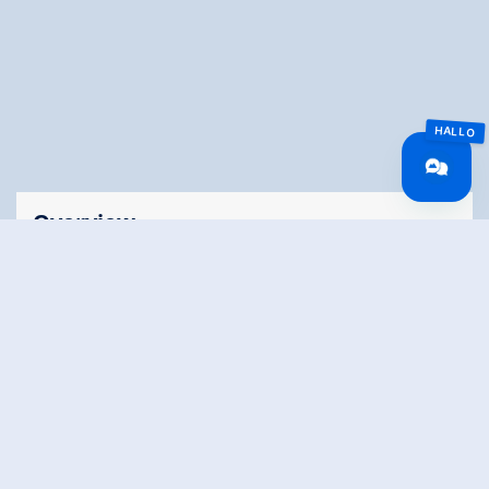
Overview
Walking time
02:00 h
Time Uphill
01:10 h
Time downhill
01:10 h
Route Length
7.2 km
altitude meters
199 hm
uphill
altitude meters
199 hm
downhill