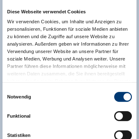
Diese Webseite verwendet Cookies
Wir verwenden Cookies, um Inhalte und Anzeigen zu
personalisieren, Funktionen für soziale Medien anbieten
zu können und die Zugriffe auf unsere Website zu
analysieren. Außerdem geben wir Informationen zu Ihrer
Verwendung unserer Website an unsere Partner für
soziale Medien, Werbung und Analysen weiter. Unsere
Partner führen diese Informationen möglicherweise mit
weiteren Daten zusammen, die Sie ihnen bereitgestellt
haben oder die sie im Rahmen Ihrer Nutzung der Dienste
gesammelt haben.
Einwilligungsauswahl
Notwendig
Medieninhaber & Herausgeber:
Zeller Bergbahnen Zillertal GmbH & Co KG
Funktional
Rohr 23// A-6280 Zell am Ziller
Tel: +43 5282 7165// info@zillertalarena.com
www.zillertalarena.com
Statistiken