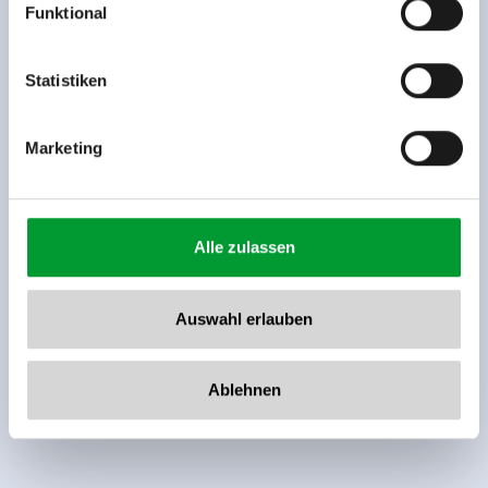
Funktional
Rohr 23// A-6280 Zell am Ziller
Tel: +43 5282 7165// info@zillertalarena.com
www.zillertalarena.com
Statistiken
Marketing
Alle zulassen
Auswahl erlauben
Ablehnen