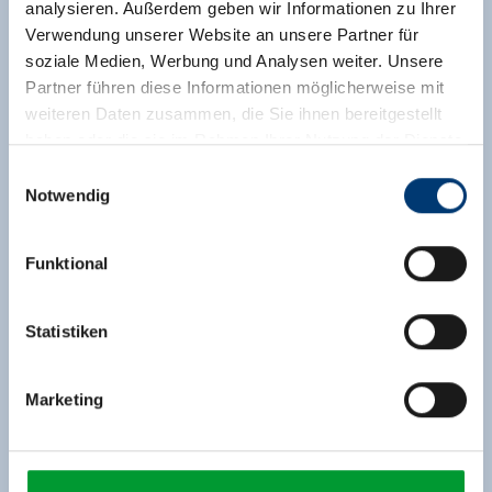
analysieren. Außerdem geben wir Informationen zu Ihrer
Verwendung unserer Website an unsere Partner für
soziale Medien, Werbung und Analysen weiter. Unsere
Partner führen diese Informationen möglicherweise mit
weiteren Daten zusammen, die Sie ihnen bereitgestellt
haben oder die sie im Rahmen Ihrer Nutzung der Dienste
gesammelt haben.
Einwilligungsauswahl
Notwendig
Medieninhaber & Herausgeber:
Zeller Bergbahnen Zillertal GmbH & Co KG
Funktional
Rohr 23// A-6280 Zell am Ziller
Tel: +43 5282 7165// info@zillertalarena.com
www.zillertalarena.com
Statistiken
Marketing