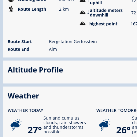
72
uphill
Route Length
2 km
altitude meters
72
downhill
highest point
16
Route Start
Bergstation Gerlosstein
Route End
Alm
Altitude Profile
Weather
WEATHER TODAY
WEATHER TOMOR
Sun and cumulus
S
clouds, rain showers
cl
27°
26°
and thunderstorms
an
possible
po