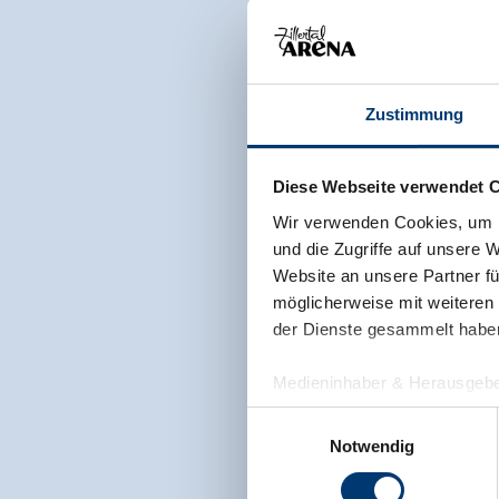
Zustimmung
Diese Webseite verwendet 
Wir verwenden Cookies, um I
und die Zugriffe auf unsere 
Website an unsere Partner fü
möglicherweise mit weiteren
der Dienste gesammelt habe
Medieninhaber & Herausgebe
Zeller Bergbahnen Zillert
Einwilligungsauswahl
Rohr 23// A-6280 Zell am Zill
Notwendig
Tel: +43 5282 7165// info@zi
www.zillertalarena.com