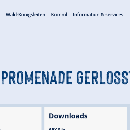
s
Wald-Königsleiten
Krimml
Information & services
PROMENADE GERLOSS
Downloads
GPX File