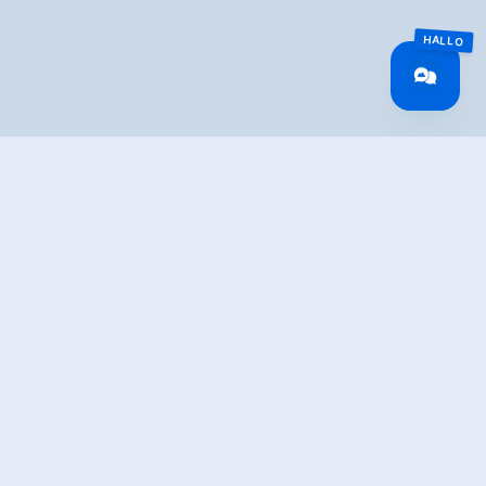
TION
 the history and culture of the Zillertal on lovingly
mation boards along the Almpromenade educational