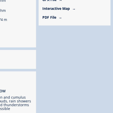
 hm
Interactive Map
 hm
PDF File
74 m
ROW
un and cumulus
ouds, rain showers
d thunderstorms
ssible