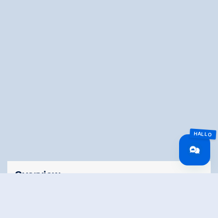
Overview
Walking time
03:00 h
Route Length
5.51 km