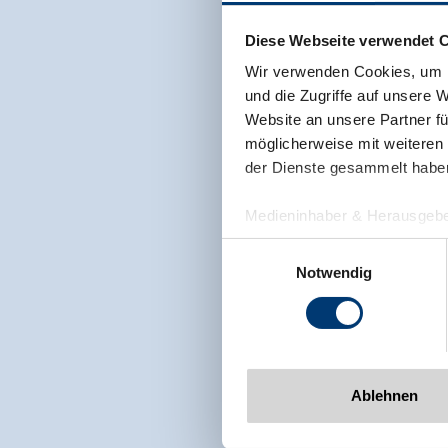
Diese Webseite verwendet 
Wir verwenden Cookies, um I
und die Zugriffe auf unsere 
Website an unsere Partner fü
möglicherweise mit weiteren
der Dienste gesammelt habe
Medieninhaber & Herausgebe
Zeller Bergbahnen Zillert
Einwilligungsauswahl
Rohr 23// A-6280 Zell am Zill
Notwendig
Tel: +43 5282 7165// info@zi
www.zillertalarena.com
Ablehnen