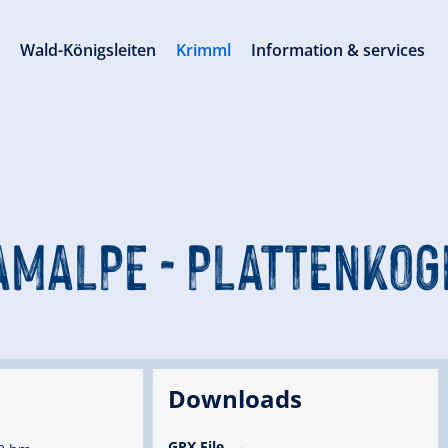
s
Wald-Königsleiten
Krimml
Information & services
AMALPE - PLATTENKOG
Downloads
GPX File