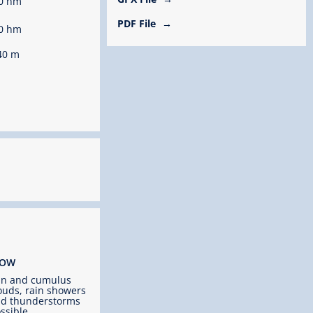
0 hm
PDF File
0 hm
40 m
ROW
un and cumulus
ouds, rain showers
d thunderstorms
ssible