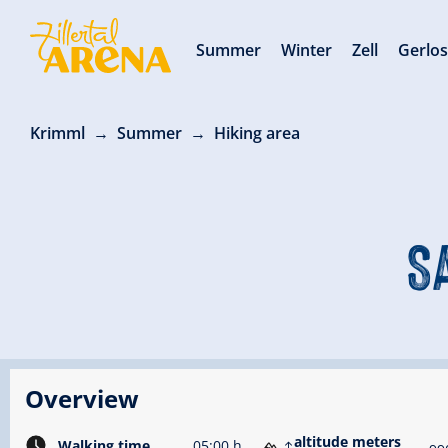
Summer
Winter
Zell
Gerlo
Krimml
Summer
Hiking area
S
Overview
altitude meters
Walking time
05:00 h