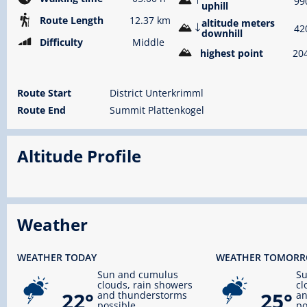
99
uphill
Route Length
12.37 km
altitude meters
42
downhill
Difficulty
Middle
highest point
20
Route Start
District Unterkrimml
Route End
Summit Plattenkogel
Altitude Profile
Weather
WEATHER TODAY
WEATHER TOMOR
Sun and cumulus
S
clouds, rain showers
cl
22°
25°
and thunderstorms
an
possible
po